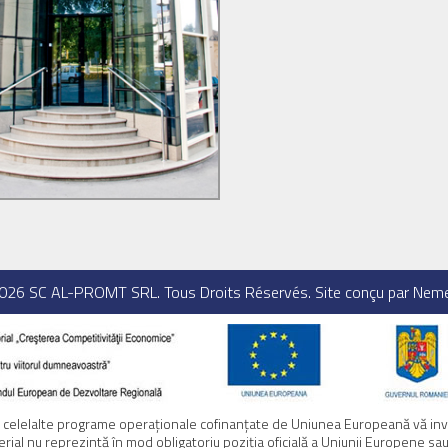
2026
SC AL-PROMT SRL
. Tous Droits Réservés. Site conçu par
Neme
e celelalte programe operaţionale cofinanţate de Uniunea Europeană vă invi
erial nu reprezintă în mod obligatoriu poziţia oficială a Uniunii Europene s