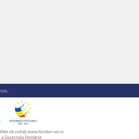
sis
.
tăm să vizitaţi
www.fonduri-ue.ro
au a Guvernului Românie